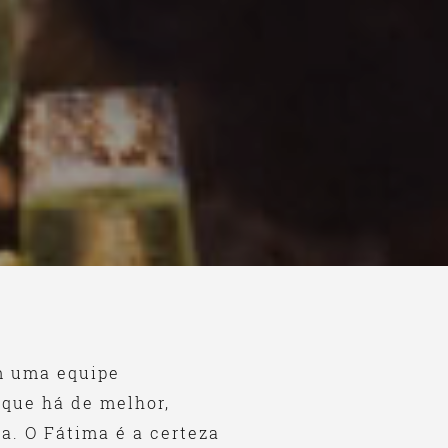
m uma equipe
 que há de melhor,
a. O Fátima é a certeza