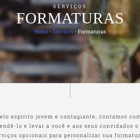
SERVIÇOS
FORMATURAS
Home
-
Serviços
-
Formaturas
elo espírito jovem e contagiante, contamos co
endê-lo e levar a você e aos seus convidados o
rviços opcionais para personalizar sua formatur