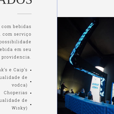
o com bebidas
u com serviço
possibilidade
bebida em seu
 providencia.
k’s e Caip’s
qualidade de
vodca)
Choperias
ualidade de
Wisky)