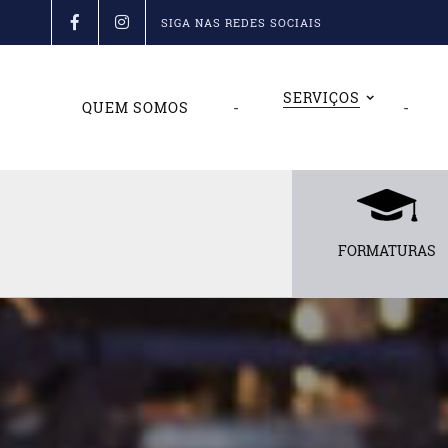
Ir
SIGA NAS REDES SOCIAIS
para
o
conteúdo
SERVIÇOS
-
-
QUEM SOMOS
FORMATURAS