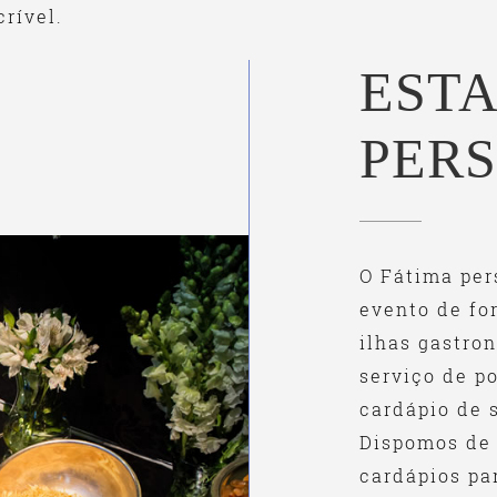
crível.
EST
PER
O Fátima per
evento de fo
ilhas gastro
serviço de p
cardápio de 
Dispomos de 
cardápios par